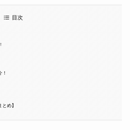
目次
！
介！
まとめ】