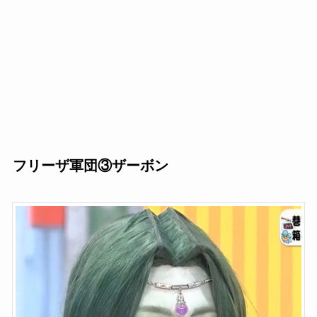
フリーザ軍団③ザーボン