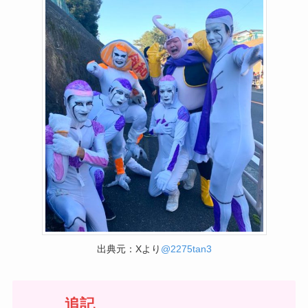
出典元：Xより
@2275tan3
追記